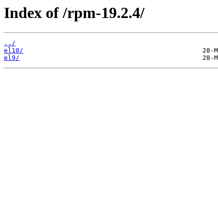
Index of /rpm-19.2.4/
../
el10/
el9/